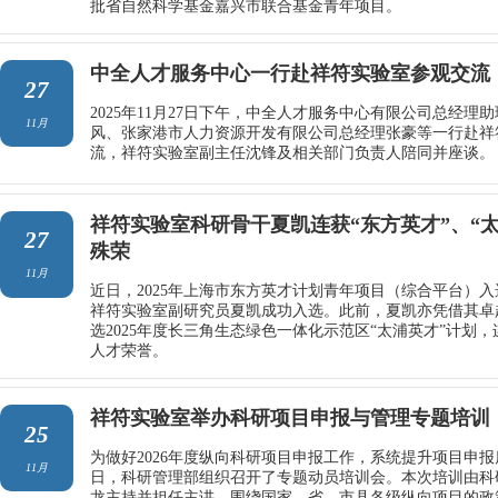
批省自然科学基金嘉兴市联合基金青年项目。
中全人才服务中心一行赴祥符实验室参观交流
27
2025年11月27日下午，中全人才服务中心有限公司总经理
11月
风、张家港市人力资源开发有限公司总经理张豪等一行赴祥
流，祥符实验室副主任沈锋及相关部门负责人陪同并座谈。
祥符实验室科研骨干夏凯连获“东方英才”、“
27
殊荣
11月
近日，2025年上海市东方英才计划青年项目（综合平台）
祥符实验室副研究员夏凯成功入选。此前，夏凯亦凭借其卓
选2025年度长三角生态绿色一体化示范区“太浦英才”计划
人才荣誉。
祥符实验室举办科研项目申报与管理专题培训
25
为做好2026年度纵向科研项目申报工作，系统提升项目申
11月
日，科研管理部组织召开了专题动员培训会。本次培训由科
龙主持并担任主讲，围绕国家、省、市县各级纵向项目的政